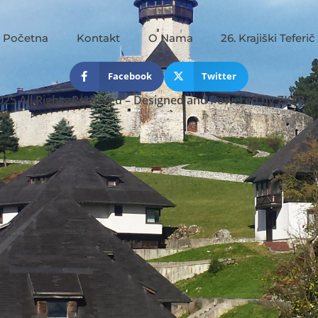
Početna
Kontakt
O Nama
26. Krajiški Teferič
Facebook
Twitter
025 All Rights Reserved
–
Designed and Powered by
ZKZB-t