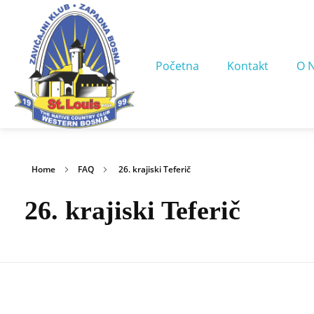
Početna
Kontakt
O 
Home
FAQ
26. krajiski Teferič
26. krajiski Teferič