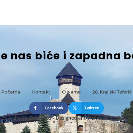
je nas biće i zapadna 
Početna
Kontakt
O Nama
26. Krajiški Teferič
Facebook
Twitter
025 All Rights Reserved
–
Designed and Powered by
ZKZB-t