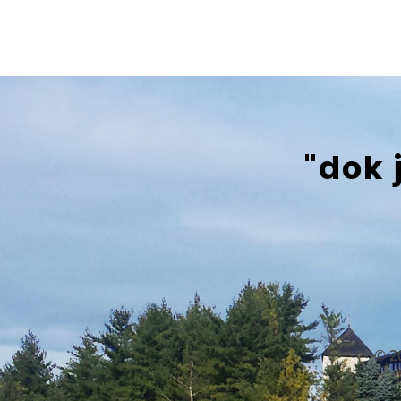
"dok 
© 2