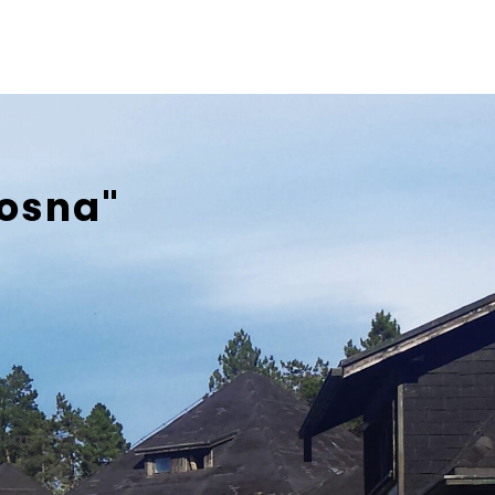
bosna"
eam.