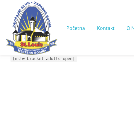
Početna
Kontakt
O 
[mstw_bracket adults-open]