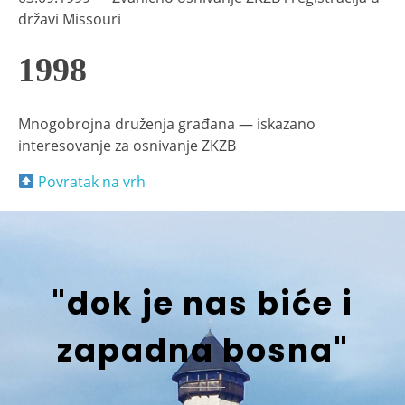
državi Missouri
1998
Mnogobrojna druženja građana — iskazano
interesovanje za osnivanje ZKZB
Povratak na vrh
"dok je nas biće i
zapadna bosna"