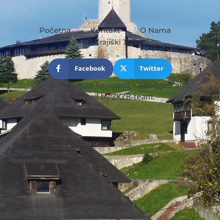
Početna
Kontakt
O Nama
26. Krajiški Teferič
Facebook
Twitter
© 2025 All Rights Reserved
–
Designed and
Powered by
ZKZB-team.