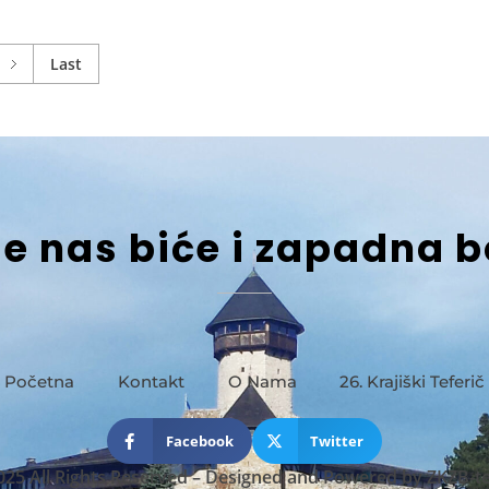
Last
je nas biće i zapadna 
Početna
Kontakt
O Nama
26. Krajiški Teferič
Facebook
Twitter
025 All Rights Reserved
–
Designed and Powered by
ZKZB-t