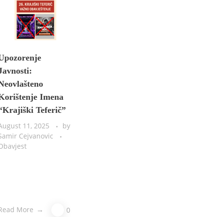
Upozorenje
Javnosti:
Neovlašteno
Korištenje Imena
“Krajiški Teferič”
August 11, 2025
by
Samir Cejvanovic
Obavjest
Read More
0