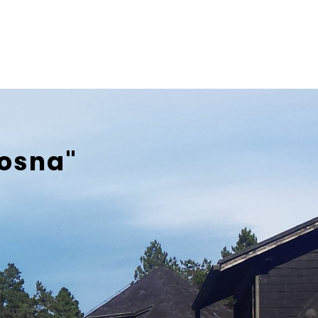
bosna"
eam.