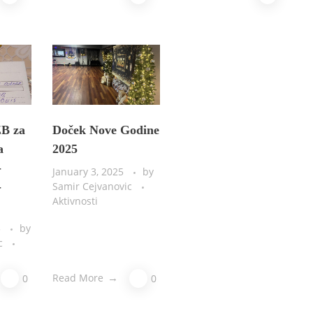
B za
Doček Nove Godine
a
2025
-
January 3, 2025
by
-
Samir Cejvanovic
Aktivnosti
5
by
ic
Read More
0
0