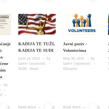
aćanje
KADIJA TE TUŽI,
Javni poziv -
b
KADIJA TE SUDI
Volonterima
na
June 24, 2025
by
May 30, 2025
by
ućene
Samir Cejvanovic
Samir Cejvanovic
ZKZB - News
Obavjest
nim
ma
by
ic
ič
Read More
Read More
0
0
0