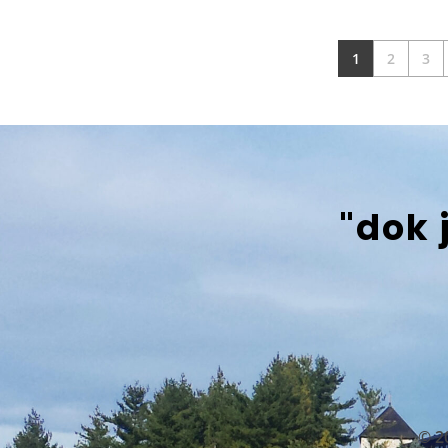
1
2
3
"dok 
© 2