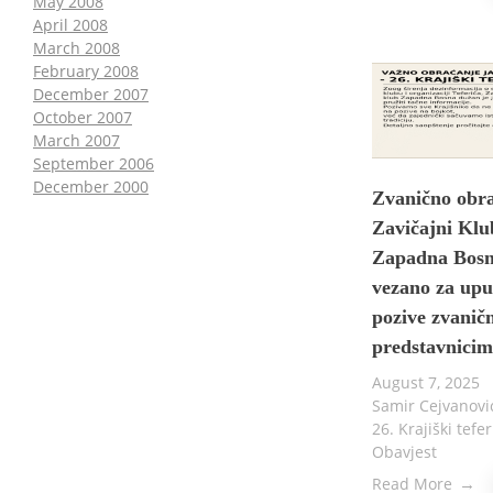
May 2008
April 2008
March 2008
February 2008
December 2007
October 2007
March 2007
September 2006
December 2000
Zvanično obr
Zavičajni Klu
Zapadna Bos
vezano za up
pozive zvanič
predstavnici
August 7, 2025
Samir Cejvanov
26. Krajiški tefer
Obavjest
Read More