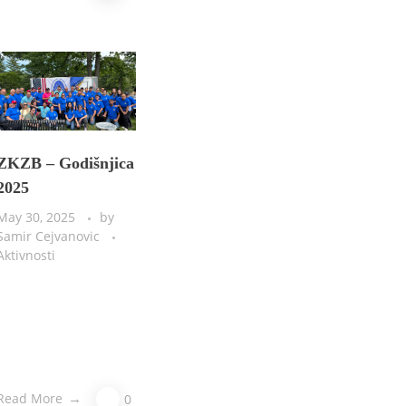
ZKZB – Godišnjica
2025
May 30, 2025
by
Samir Cejvanovic
Aktivnosti
Read More
0