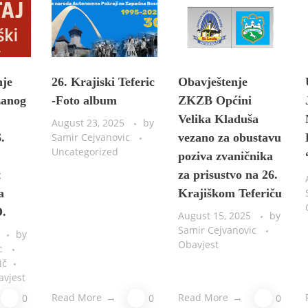
nje
26. Krajiski Teferic
Obavještenje
žanog
-Foto album
ZKZB Općini
Velika Kladuša
August 23, 2025
by
.
Samir Cejvanovic
vezano za obustavu
Uncategorized
poziva zvaničnika
t
za prisustvo na 26.
a
Krajiškom Teferiču
D.
August 15, 2025
by
Samir Cejvanovic
by
Obavjest
ic
ič
avjest
Read More
Read More
0
0
0