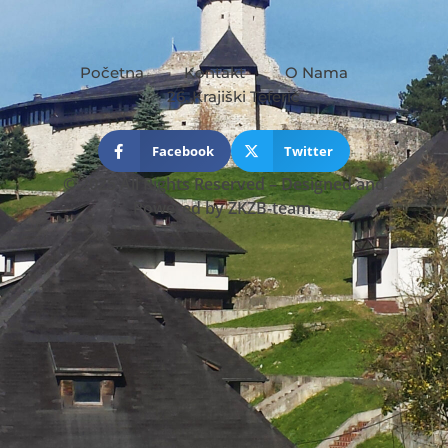
Početna
Kontakt
O Nama
26. Krajiški Teferič
Facebook
Twitter
© 2025 All Rights Reserved
–
Designed and
Powered by
ZKZB-team.