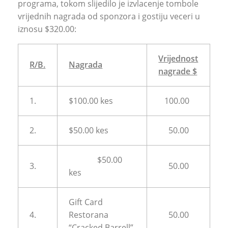
programa, tokom slijedilo je izvlacenje tombole
vrijednih nagrada od sponzora i gostiju veceri u
iznosu $320.00:
Vrijednost
R/B.
Nagrada
nagrade $
1.
$100.00 kes
100.00
2.
$50.00 kes
50.00
$50.00
3.
50.00
kes
Gift Card
4.
Restorana
50.00
“Cracked Barrell”