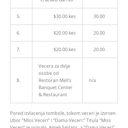
5.
$30.00 kes
30.00
6.
$20.00 kes
20.00
7.
$20.00 kes
20.00
Vecera za dvije
osobe od
8.
Restoran Meli’s
n/a
Banquet Center
& Restaurant
Pored izvlacenja tombole, tokom veceri je izvrsen
izbor “Miss Veceri” i “Dama Veceri:” Titula “Miss
Veceri” je pripalo .Ameli Smlatic, a “Dama Veceri”