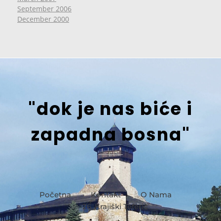
September 2006
December 2000
"dok je nas biće i
zapadna bosna"
Početna
Kontakt
O Nama
26. Krajiški Teferič