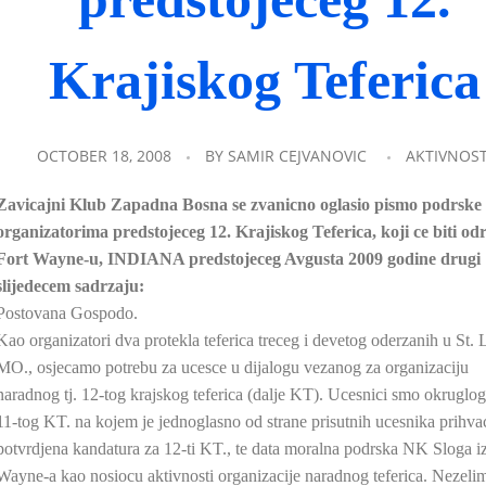
Krajiskog Teferica
OCTOBER 18, 2008
BY
SAMIR CEJVANOVIC
AKTIVNOST
Zavicajni Klub Zapadna Bosna se zvanicno oglasio pismo podrske
organizatorima predstojeceg 12. Krajiskog Teferica, koji ce biti od
Fort Wayne-u, INDIANA predstojeceg Avgusta 2009 godine drugi
slijedecem sadrzaju:
Postovana Gospodo.
Kao organizatori dva protekla teferica treceg i devetog oderzanih u St. 
MO., osjecamo potrebu za ucesce u dijalogu vezanog za organizaciju
naradnog tj. 12-tog krajskog teferica (dalje KT). Ucesnici smo okruglog
11-tog KT. na kojem je jednoglasno od strane prisutnih ucesnika prihva
potvrdjena kandatura za 12-ti KT., te data moralna podrska NK Sloga iz
Wayne-a kao nosiocu aktivnosti organizacije naradnog teferica. Nezeli