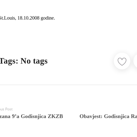
St.Louis, 18.10.2008 godine.
Tags: No tags
ous Post
zana 9’a Godisnjica ZKZB