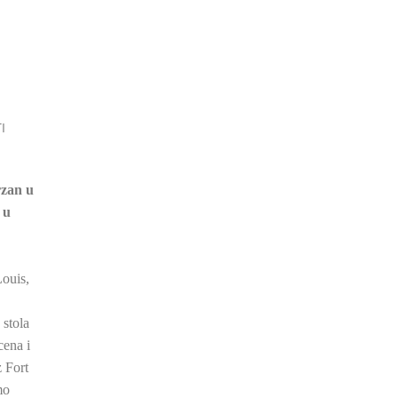
I
rzan u
 u
Louis,
 stola
cena i
 Fort
mo