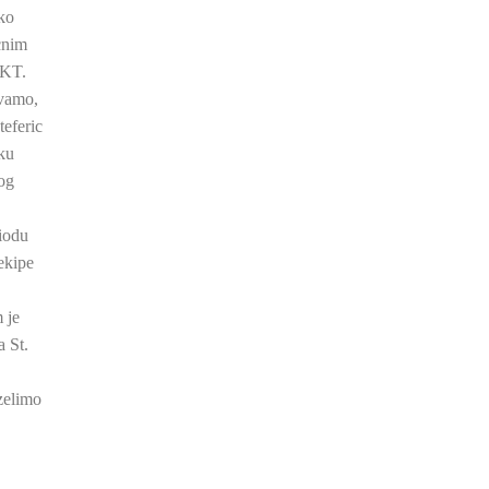
ako
cnim
 KT.
avamo,
teferic
oku
nog
iodu
ekipe
 je
 St.
 zelimo