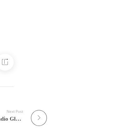
Next Post
Obavjest: Godisnjica Radio Glas Zapadna Bosna 07.02.2009