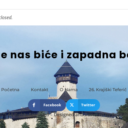
losed.
je nas biće i zapadna 
Početna
Kontakt
O Nama
26. Krajiški Teferič
Facebook
Twitter
025 All Rights Reserved
–
Designed and Powered by
ZKZB-t