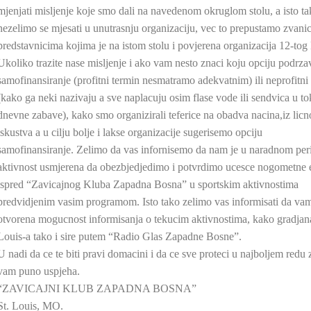
mjenjati misljenje koje smo dali na navedenom okruglom stolu, a isto t
nezelimo se mjesati u unutrasnju organizaciju, vec to prepustamo zvani
predstavnicima kojima je na istom stolu i povjerena organizacija 12-tog
Ukoliko trazite nase misljenje i ako vam nesto znaci koju opciju podrz
samofinansiranje (profitni termin nesmatramo adekvatnim) ili neprofitni 
(kako ga neki nazivaju a sve naplacuju osim flase vode ili sendvica u t
dnevne zabave), kako smo organizirali teferice na obadva nacina,iz lic
iskustva a u cilju bolje i lakse organizacije sugerisemo opciju
samofinansiranje. Zelimo da vas infornisemo da nam je u naradnom per
aktivnost usmjerena da obezbjedjedimo i potvrdimo ucesce nogometne 
ispred “Zavicajnog Kluba Zapadna Bosna” u sportskim aktivnostima
predvidjenim vasim programom. Isto tako zelimo vas informisati da vam
otvorena mogucnost informisanja o tekucim aktivnostima, kako gradjana
Louis-a tako i sire putem “Radio Glas Zapadne Bosne”.
U nadi da ce te biti pravi domacini i da ce sve proteci u najboljem redu
vam puno uspjeha.
“ZAVICAJNI KLUB ZAPADNA BOSNA”
St. Louis, MO.