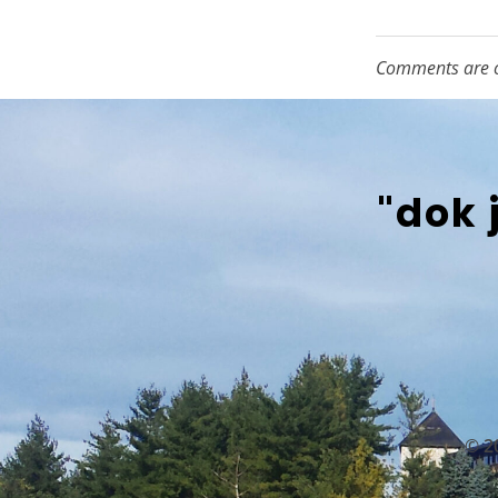
Comments are c
"dok 
© 2