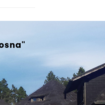
bosna"
eam.